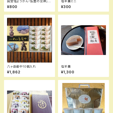
国宝塩ようかん「仮面の女神」
塩羊羹ミニ
「縄文のビーナス」 ２つセット
¥800
¥300
八ヶ岳最中10個入れ
塩羊羹
¥1,862
¥1,300