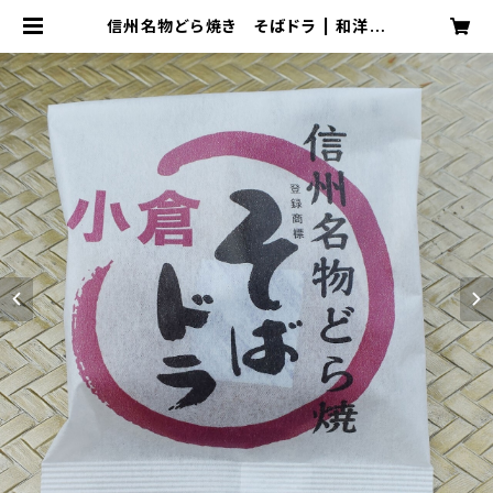
信州名物どら焼き そばドラ | 和洋菓
子梅月