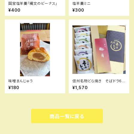
国宝塩羊羹「縄文のビーナス」
塩羊羹ミニ
¥400
¥300
味噌まんじゅう
信州名物どら焼き そばドラ6個
入り
¥180
¥1,570
商品一覧に戻る