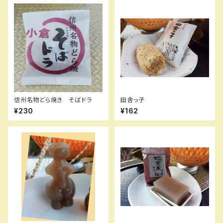
信州名物どら焼き そばドラ
田舎っ子
¥230
¥162